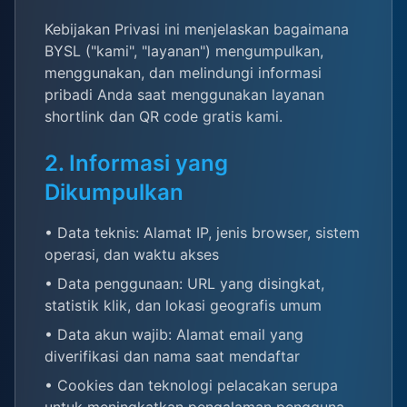
Kebijakan Privasi ini menjelaskan bagaimana
BYSL ("kami", "layanan") mengumpulkan,
menggunakan, dan melindungi informasi
pribadi Anda saat menggunakan layanan
shortlink dan QR code gratis kami.
2. Informasi yang
Dikumpulkan
• Data teknis: Alamat IP, jenis browser, sistem
operasi, dan waktu akses
• Data penggunaan: URL yang disingkat,
statistik klik, dan lokasi geografis umum
• Data akun wajib: Alamat email yang
diverifikasi dan nama saat mendaftar
• Cookies dan teknologi pelacakan serupa